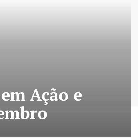
 em Ação e
tembro