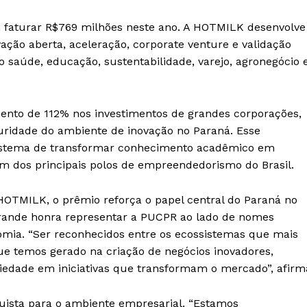
 faturar R$769 milhões neste ano. A HOTMILK desenvolve
vação aberta, aceleração, corporate venture e validação
 saúde, educação, sustentabilidade, varejo, agronegócio 
nto de 112% nos investimentos de grandes corporações,
uridade do ambiente de inovação no Paraná. Esse
istema de transformar conhecimento acadêmico em
um dos principais polos de empreendedorismo do Brasil.
OTMILK, o prêmio reforça o papel central do Paraná no
 grande honra representar a PUCPR ao lado de nomes
omia. “Ser reconhecidos entre os ecossistemas que mais
e temos gerado na criação de negócios inovadores,
iedade em iniciativas que transformam o mercado”, afirm
quista para o ambiente empresarial. “Estamos