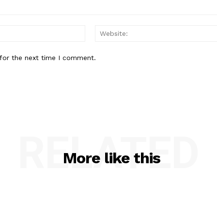
Email:*
for the next time I comment.
RELATED
More like this