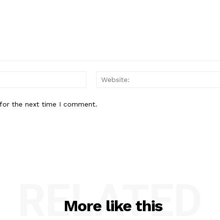
Email:*
for the next time I comment.
RELATED
More like this